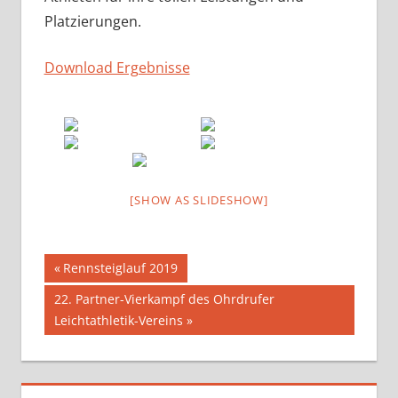
Platzierungen.
Download Ergebnisse
[SHOW AS SLIDESHOW]
Beitragsnavigation
Vorheriger
Rennsteiglauf 2019
Beitrag:
Nächster
22. Partner-Vierkampf des Ohrdrufer
Beitrag:
Leichtathletik-Vereins