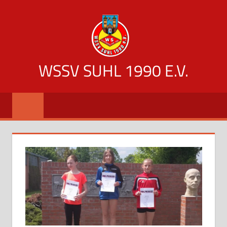
Zum
Inhalt
springen
WSSV SUHL 1990 E.V.
offizielle
Vereinsseite
des
WSSV
Suhl
1990