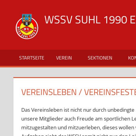
Zum
Inhalt
WSSV SUHL 1990 E.
springen
offizielle
Vereinsseite
des
WSSV
STARTSEITE
VEREIN
SEKTIONEN
KO
Suhl
1990
VEREINSLEBEN / VEREINSFEST
Das Vereinsleben ist nicht nur durch unbedingte 
unsere Mitglieder auch Freude am sportlichen L
mitzugestalten und mitzuerleben, dieses wollen 