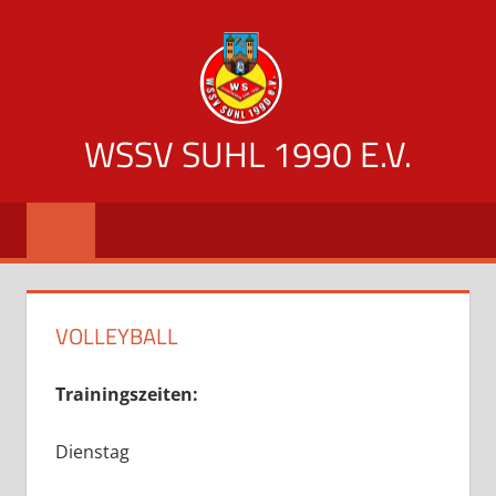
Zum
Inhalt
springen
WSSV SUHL 1990 E.V.
offizielle
Vereinsseite
des
WSSV
Suhl
VOLLEYBALL
1990
Trainingszeiten:
Dienstag