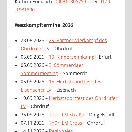
Kathrin Friedrich:
03681- 805293
oder
0173
-1931390
Wettkampftermine 2026
28.08.2026 –
29. Partner-Vierkampf des
Ohrdrufer LV
– Ohrdruf
05.09.2026 –
19. Kinderzehnkampf
-Erfurt
05.09.2026 –
3. Sömmerdaer
Sommermeeting
– Sömmerda
06.09.2026 –
15. Herbstsportfest des
Eisenacher LV
– Eisenach
19.09.2026 –
Herbstsportfest des Ohrdrufer
LV
– Ohrdruf
26.09.2026 –
Thür. LM Straße
– Dingelstädt
07.11.2026 –
Thür. LM Cross
– Ohrdruf
14.11.2026 –
Regionales