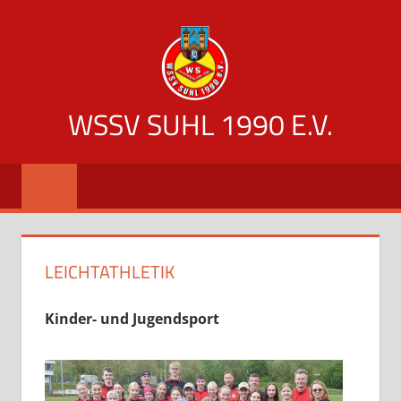
Zum
Inhalt
springen
WSSV SUHL 1990 E.V.
offizielle
Vereinsseite
des
WSSV
Suhl
LEICHTATHLETIK
1990
Kinder- und Jugendsport