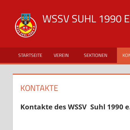
Zum
Inhalt
WSSV SUHL 1990 E.
springen
offizielle
Vereinsseite
des
WSSV
STARTSEITE
VEREIN
SEKTIONEN
KO
Suhl
1990
KONTAKTE
Kontakte des WSSV Suhl 1990 e