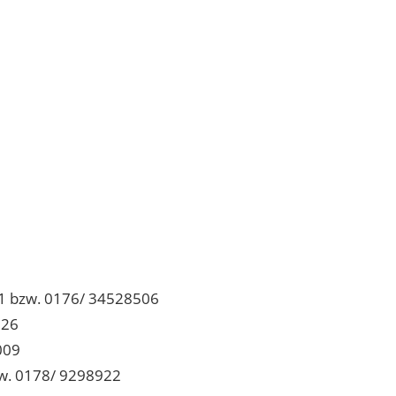
741 bzw. 0176/ 34528506
926
009
bzw. 0178/ 9298922