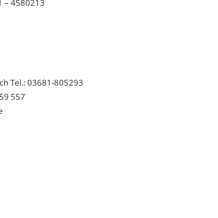
81 – 4580213
ich Tel.: 03681-805293
 59 557
e