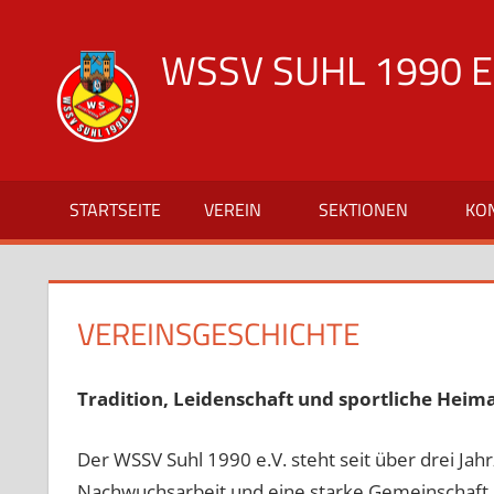
Zum
Inhalt
WSSV SUHL 1990 E.
springen
offizielle
Vereinsseite
des
WSSV
STARTSEITE
VEREIN
SEKTIONEN
KO
Suhl
1990
VEREINSGESCHICHTE
Tradition, Leidenschaft und sportliche Heima
Der WSSV Suhl 1990 e.V. steht seit über drei Jah
Nachwuchsarbeit und eine starke Gemeinschaft 