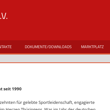
V.
NTAKTE
DOKUMENTE/DOWNLOADS
MARKTPLATZ
t seit 1990
rzehnten für gelebte Sportleidenschaft, engagierte
im Herzen Thüringens. Was im Jahr der deutschen