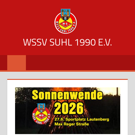
Zum
Inhalt
springen
WSSV SUHL 1990 E.V.
offizielle
Vereinsseite
des
WSSV
Suhl
1990