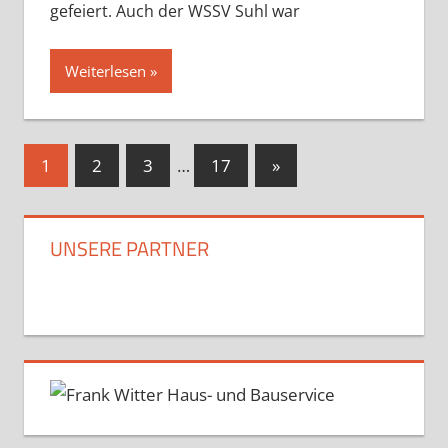
gefeiert. Auch der WSSV Suhl war
Weiterlesen
Seitennummerierung
Nächste
1
2
3
…
17
»
Beiträge
der
Beiträge
UNSERE PARTNER