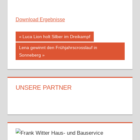
Download Ergebnisse
Beitragsnavigation
Vorheriger
Luca Lion holt Silber im Dreikampf
Beitrag:
Nächster
Lena gewinnt den Frühjahrscrosslauf in
Beitrag:
Sonneberg
UNSERE PARTNER