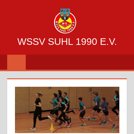
Zum
Inhalt
springen
WSSV SUHL 1990 E.V.
offizielle
Vereinsseite
des
WSSV
Suhl
1990