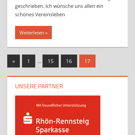
geschrieben. Ich wünsche uns allen ein
schönes Vereinsleben
Weiterlesen
Seitennummerierung
Vorherige
«
1
…
15
16
17
Beiträge
der
Beiträge
UNSERE PARTNER