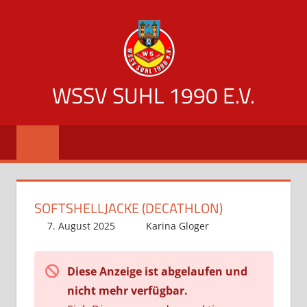
Zum
Inhalt
springen
WSSV SUHL 1990 E.V.
offizielle
Vereinsseite
des
WSSV
Suhl
SOFTSHELLJACKE (DECATHLON)
1990
7. August 2025
Karina Gloger
Diese Anzeige ist abgelaufen und
nicht mehr verfügbar.