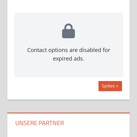
Contact options are disabled for
expired ads.
Beitragsnavigation
Nächster
Spikes
Beitrag:
UNSERE PARTNER