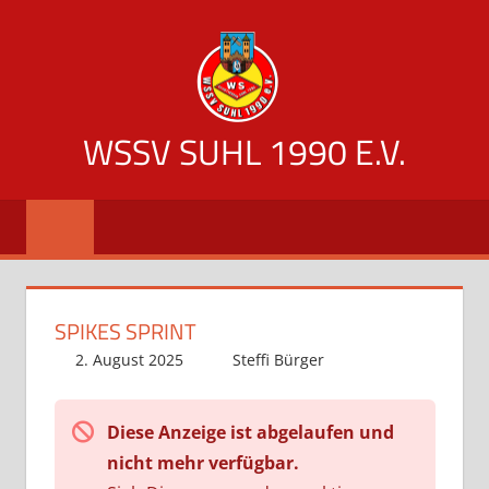
Zum
Inhalt
springen
WSSV SUHL 1990 E.V.
offizielle
Vereinsseite
des
WSSV
Suhl
SPIKES SPRINT
1990
2. August 2025
Steffi Bürger
Diese Anzeige ist abgelaufen und
nicht mehr verfügbar.