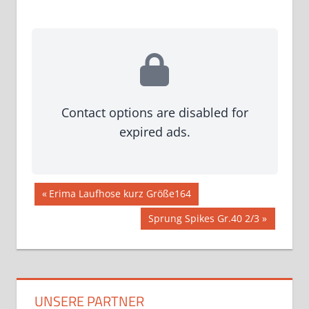
Contact options are disabled for
expired ads.
Beitragsnavigation
Vorheriger
Erima Laufhose kurz Größe164
Beitrag:
Nächster
Sprung Spikes Gr.40 2/3
Beitrag:
UNSERE PARTNER