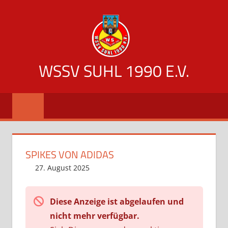
Zum
Inhalt
springen
WSSV SUHL 1990 E.V.
offizielle
Vereinsseite
des
WSSV
Suhl
SPIKES VON ADIDAS
1990
27. August 2025
Diese Anzeige ist abgelaufen und
nicht mehr verfügbar.