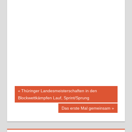
Beitragsnavigation
Vorheriger
Thüringer Landesmeisterschaften in den
Beitrag:
Blockwettkämpfen Lauf, Sprint/Sprung
Nächster
Das erste Mal gemeinsam
Beitrag: