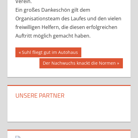
Verein.
Ein großes Dankeschön gilt dem
Organisationsteam des Laufes und den vielen
freiwilligen Helfern, die diesen erfolgreichen
Auftritt möglich gemacht haben.
Beitragsnavigation
Vorheriger
Suhl fliegt gut im Autohaus
Beitrag:
Nächster
Der Nachwuchs knackt die Normen
Beitrag:
UNSERE PARTNER