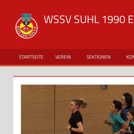
Zum
Inhalt
WSSV SUHL 1990 E.
springen
offizielle
Vereinsseite
des
WSSV
STARTSEITE
VEREIN
SEKTIONEN
KO
Suhl
1990