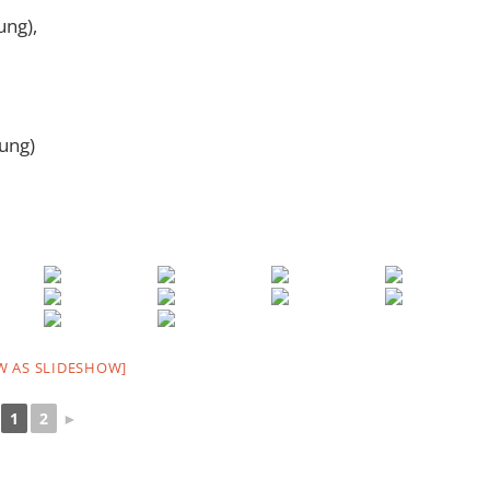
ung),
rung)
W AS SLIDESHOW]
1
2
►