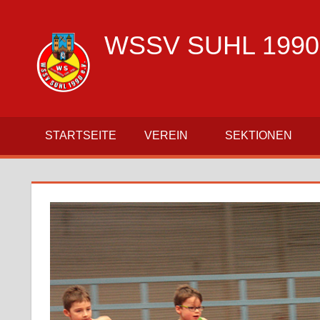
Zum
Inhalt
WSSV SUHL 1990 
springen
offizielle
Vereinsseite
des
WSSV
STARTSEITE
VEREIN
SEKTIONEN
Suhl
1990