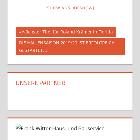
[SHOW AS SLIDESHOW]
Beitragsnavigation
Vorheriger
Nächster Titel für Roland Krämer in Florida
Beitrag:
Nächster
DIE HALLENSAISON 2019/20 IST ERFOLGREICH
Beitrag:
GESTARTET.
UNSERE PARTNER