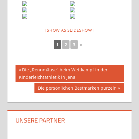
[SHOW AS SLIDESHOW]
1
2
3
►
Beitragsnavigation
Vorheriger
Die „Rennmäuse“ beim Wettkampf in der
Beitrag:
Kinderleichtathletik in Jena
Nächster
Die persönlichen Bestmarken purzeln
Beitrag:
UNSERE PARTNER