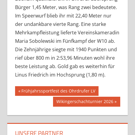
Bürger 1,45 Meter, was Rang zwei bedeutete.
Im Speerwurf blieb ihr mit 22,40 Meter nur
der undankbare vierte Rang. Eine starke
Mehrkampfleistung lieferte Vereinskameradin
Maria Sobolewski im Fünfkampf der W10 ab.
Die Zehnjährige siegte mit 1940 Punkten und
rief über 800 m in 2:53,96 Minuten wohl ihre
beste Leistung ab. Gold gab es weiterhin für
Linus Friedrich im Hochsprung (1,80 m).
Beitragsnavigation
Vorheriger
Frühjahrssportfest des Ohrdrufer LV
Beitrag:
Nächster
Wikingerschachturnier 2026
Beitrag:
UNSERE PARTNER