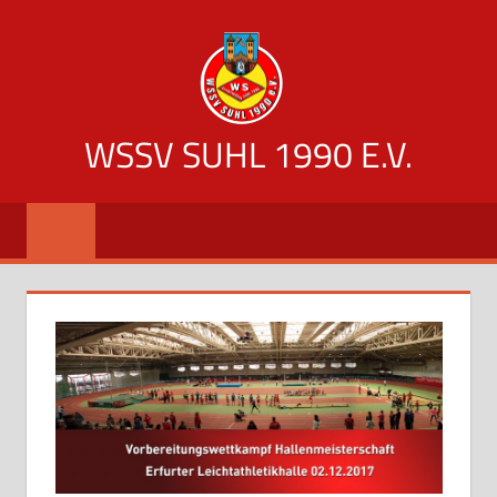
Zum
Inhalt
springen
WSSV SUHL 1990 E.V.
offizielle
Vereinsseite
des
WSSV
Suhl
1990