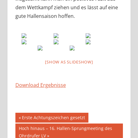
dem Wettkampf ziehen und es lässt auf eine
gute Hallensaison hoffen.
[SHOW AS SLIDESHOW]
Download Ergebnisse
Beitragsnavigation
Vorheriger
Erste Achtungszeichen gesetzt
Beitrag:
Nächster
Hoch hinaus – 16. Hallen-Sprungmeeting des
Beitrag:
Ohrdrufer LV