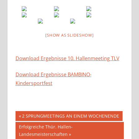
[SHOW AS SLIDESHOW]
Download Ergebnisse 10. Hallenmeeting TLV
Download Ergebnisse BAMBINO-
Kindersportfest
Beitragsnavigation
Vorheriger
2 SPRUNGMEETINGS AN EINEM WOCHENENDE
Beitrag:
Nächster
Erfolgreiche Thür. Hallen-
Beitrag:
Landesmeisterschaften