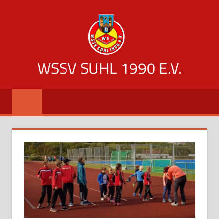
Zum
Inhalt
springen
WSSV SUHL 1990 E.V.
offizielle
Vereinsseite
des
WSSV
Suhl
1990