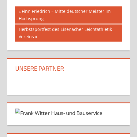
Beitragsnavigation
Vorheriger
Finn Friedrich – Mitteldeutscher Meister im
Beitrag:
Hochsprung
Nächster
Herbstsportfest des Eisenacher Leichtathletik-
Beitrag:
Vereins
UNSERE PARTNER