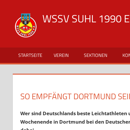
Zum
Inhalt
WSSV SUHL 1990 E.
springen
offizielle
Vereinsseite
des
WSSV
STARTSEITE
VEREIN
SEKTIONEN
KO
Suhl
1990
SO EMPFÄNGT DORTMUND SEI
Wer sind Deutschlands beste Leichtathleten
Wochenende in Dortmund bei den Deutschen 