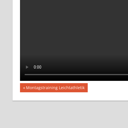
Beitragsnavigation
Vorheriger
Montagstraining Leichtathletik
Beitrag: