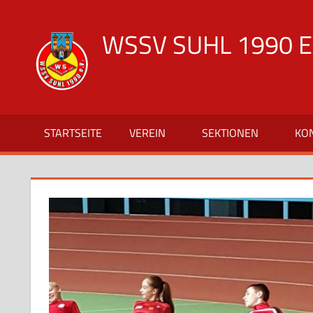
Zum
Inhalt
WSSV SUHL 1990 E.
springen
offizielle
Vereinsseite
des
WSSV
STARTSEITE
VEREIN
SEKTIONEN
KO
Suhl
1990