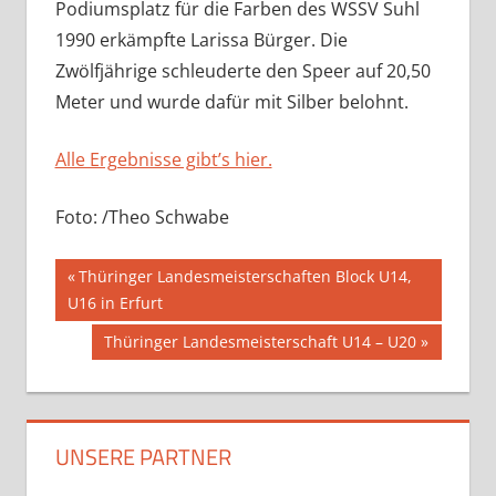
Podiumsplatz für die Farben des WSSV Suhl
1990 erkämpfte Larissa Bürger. Die
Zwölfjährige schleuderte den Speer auf 20,50
Meter und wurde dafür mit Silber belohnt.
Alle Ergebnisse gibt’s hier.
Foto: /Theo Schwabe
Beitragsnavigation
Vorheriger
Thüringer Landesmeisterschaften Block U14,
Beitrag:
U16 in Erfurt
Nächster
Thüringer Landesmeisterschaft U14 – U20
Beitrag:
UNSERE PARTNER