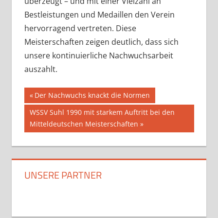
überzeugt – und mit einer Vielzahl an
Bestleistungen und Medaillen den Verein
hervorragend vertreten. Diese
Meisterschaften zeigen deutlich, dass sich
unsere kontinuierliche Nachwuchsarbeit
auszahlt.
Beitragsnavigation
Vorheriger
Der Nachwuchs knackt die Normen
Beitrag:
Nächster
WSSV Suhl 1990 mit starkem Auftritt bei den
Beitrag:
Mitteldeutschen Meisterschaften
UNSERE PARTNER