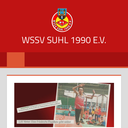
Zum
Inhalt
springen
WSSV SUHL 1990 E.V.
offizielle
Vereinsseite
des
WSSV
Suhl
1990