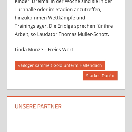
Kinder. Dreimal in der Woche sind sie in der
Turnhalle oder im Stadion anzutreffen,
hinzukommen Wettkämpfe und
Trainingslager. Die Erfolge sprechen für ihre
Arbeit, so Laudator Thomas Müller-Schott.
Linda Münze – Freies Wort
Beitragsnavigation
Vorheriger
Gloger sammelt Gold unterm Hallendach
Beitrag:
Nächster
Starkes Duo!
Beitrag:
UNSERE PARTNER