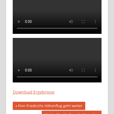
Download Ergebnisse
Beitragsnavigation
Vorheriger
Finn Friedrichs Höhenflug geht weiter
Beitrag: