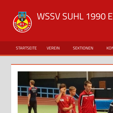
Zum
Inhalt
WSSV SUHL 1990 E.
springen
offizielle
Vereinsseite
des
WSSV
STARTSEITE
VEREIN
SEKTIONEN
KO
Suhl
1990