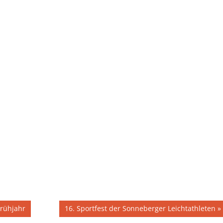
Nächster
rühjahr
16. Sportfest der Sonneberger Leichtathleten
Beitrag: