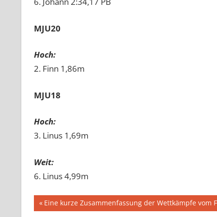
6. Johann 2:34,17 PB
MJU20
Hoch:
2. Finn 1,86m
MJU18
Hoch:
3. Linus 1,69m
Weit:
6. Linus 4,99m
Beitragsnavigation
Vorheriger
Eine kurze Zusammenfassung der Wettkämpfe vom F
Beitrag: