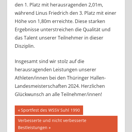
den 1. Platz mit herausragenden 2,01m,
während Linus Friedrich den 3. Platz mit einer
Höhe von 1,80m erreichte. Diese starken
Ergebnisse unterstreichen die Qualität und
das Talent unserer Teilnehmer in dieser
Disziplin.
Insgesamt sind wir stolz auf die
herausragenden Leistungen unserer
Athleten/innen bei den Thüringer Hallen-
Landesmeisterschaften 2024. Herzlichen
Glückwunsch an alle Teilnehmer/innen!
Beitragsnavigation
Vorheriger
Sportfest des WSSV Suhl 1990
Beitrag:
Nächster
Verbesserte und nicht verbesserte
Beitrag:
Bestleistungen