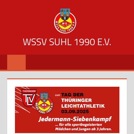
Zum
Inhalt
springen
WSSV SUHL 1990 E.V.
offizielle
Vereinsseite
des
WSSV
Suhl
1990